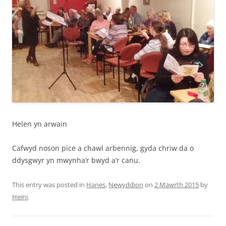
Helen yn arwain
Cafwyd noson pice a chawl arbennig, gyda chriw da o
ddysgwyr yn mwynha’r bwyd a’r canu.
This entry was posted in
Hanes
,
Newyddion
on
2 Mawrth 2015
by
Heini
.