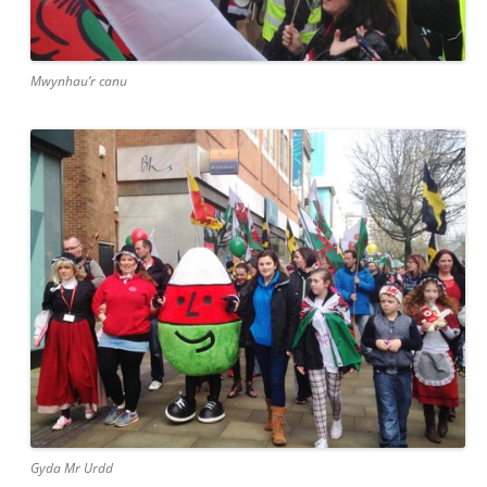
Mwynhau’r canu
Gyda Mr Urdd