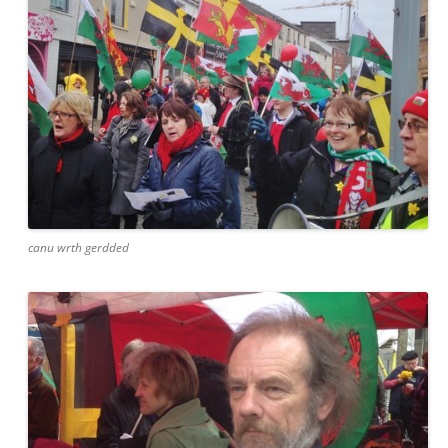
canu wrth gerdded