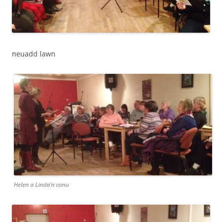
neuadd lawn
Helen a Linda’n canu