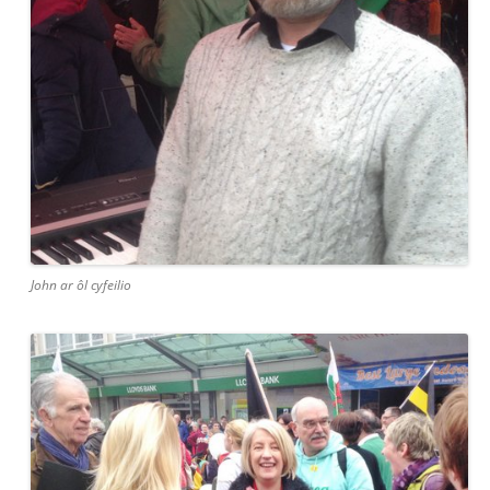
John ar ôl cyfeilio