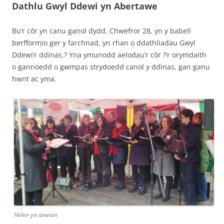
Dathlu Gwyl Ddewi yn Abertawe
Bu’r côr yn canu ganol dydd, Chwefror 28, yn y babell
berfformio ger y farchnad, yn rhan o ddathliadau Gwyl
Ddewi’r ddinas.? Yna ymunodd aelodau’r côr ?’r orymdaith
o gannoedd o gwmpas strydoedd canol y ddinas, gan ganu
hwnt ac yma.
Helen yn arwain