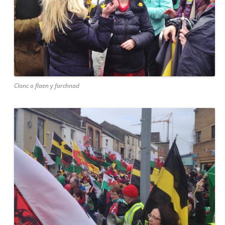
Clonc o flaen y farchnad