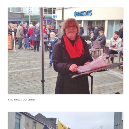
cyn dechrau canu