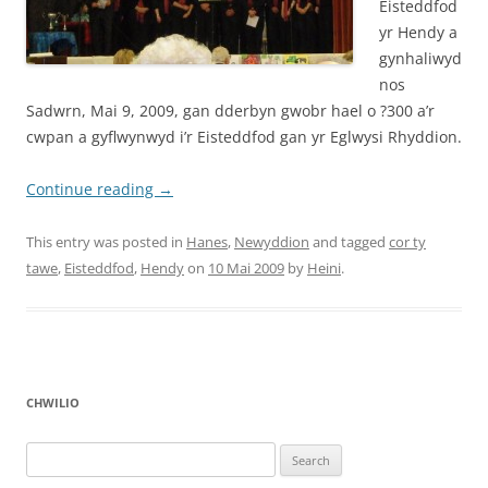
Eisteddfod
yr Hendy a
gynhaliwyd
nos
Sadwrn, Mai 9, 2009, gan dderbyn gwobr hael o ?300 a’r
cwpan a gyflwynwyd i’r Eisteddfod gan yr Eglwysi Rhyddion.
Continue reading
→
This entry was posted in
Hanes
,
Newyddion
and tagged
cor ty
tawe
,
Eisteddfod
,
Hendy
on
10 Mai 2009
by
Heini
.
CHWILIO
Search
for: