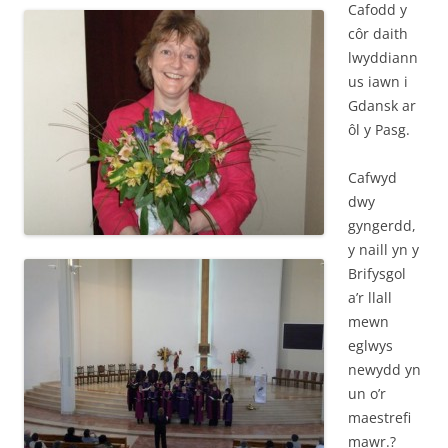
Cafodd y
côr daith
lwyddiann
us iawn i
Gdansk ar
ôl y Pasg.
Cafwyd
dwy
gyngerdd,
y naill yn y
Brifysgol
a’r llall
mewn
eglwys
newydd yn
un o’r
maestrefi
mawr.?