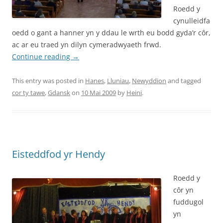
Roedd y
cynulleidfa
oedd o gant a hanner yn y ddau le wrth eu bodd gyda’r côr,
ac ar eu traed yn dilyn cymeradwyaeth frwd.
Continue reading
→
This entry was posted in
Hanes
,
Lluniau
,
Newyddion
and tagged
cor ty tawe
,
Gdansk
on
10 Mai 2009
by
Heini
.
Eisteddfod yr Hendy
Roedd y
côr yn
fuddugol
yn