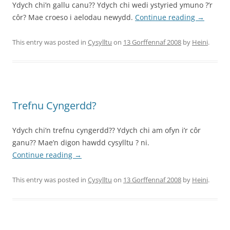
Ydych chi’n gallu canu?? Ydych chi wedi ystyried ymuno ?’r
côr? Mae croeso i aelodau newydd.
Continue reading
→
This entry was posted in
Cysylltu
on
13 Gorffennaf 2008
by
Heini
.
Trefnu Cyngerdd?
Ydych chi’n trefnu cyngerdd?? Ydych chi am ofyn i’r côr
ganu?? Mae’n digon hawdd cysylltu ? ni.
Continue reading
→
This entry was posted in
Cysylltu
on
13 Gorffennaf 2008
by
Heini
.