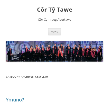
Côr Tŷ Tawe
Côr Cymraeg Abertawe
Skip
Menu
to
content
CATEGORY ARCHIVES:
CYSYLLTU
Ymuno?