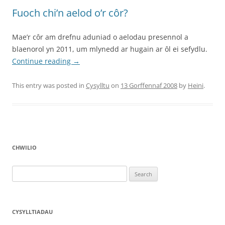
Fuoch chi’n aelod o’r côr?
Mae’r côr am drefnu aduniad o aelodau presennol a
blaenorol yn 2011, um mlynedd ar hugain ar ôl ei sefydlu.
Continue reading
→
This entry was posted in
Cysylltu
on
13 Gorffennaf 2008
by
Heini
.
CHWILIO
Search
for:
CYSYLLTIADAU