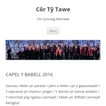
Côr Tŷ Tawe
Côr Cymraeg Abertawe
Skip
Menu
to
content
CAPEL Y BABELL 2016
Lluniau: Helen yn paratoi / John a Helen cyn y gwasanaeth /
Y sopranos yn rhannu cyngor / Y dynion yn barod amdani /
Y merched yng ngolau cannwyll / Helen yn diffodd cannwyll
beryglus