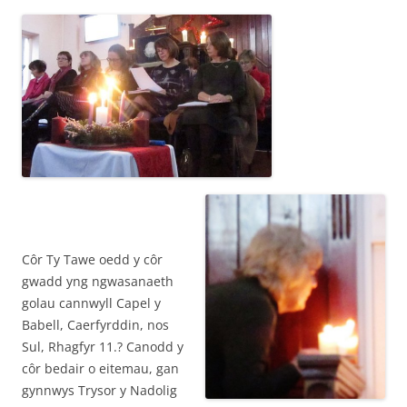
Côr Ty Tawe oedd y côr
gwadd yng ngwasanaeth
golau cannwyll Capel y
Babell, Caerfyrddin, nos
Sul, Rhagfyr 11.? Canodd y
côr bedair o eitemau, gan
gynnwys Trysor y Nadolig