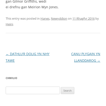
gan Gilmor Griffiths, wedi
ei drefnu gan Meirion Wyn Jones.
This entry was posted in
Hanes
,
Newyddion
on
11 Rhagfyr 2016
by
Heini
.
Post
←
DATHLU’R DOLIG YN NHY
CANU PLYGAIN YN
navigation
TAWE
LLANDDAROG
→
CHWILIO
Search
for: