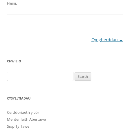
Heini
.
Post
Cyngherddau
→
navigation
CHWILIO
Search
for:
CYSYLLTIADAU
Cerddoriaeth y côr
Menter Iaith Abertawe
Siop Ty Tawe