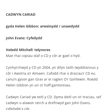
CADWYN CARIAD
gyda Helen Gibbon: arweinydd / unawdydd
John Evans: Cyfeilydd
Heledd Mitchell: telynores
Mae rhai copiau olaf o CD y côr ar gael o hyd.
Cynhyrchwyd y CD yn 2004, yn dilyn taith lwyddiannus y
côr i Awstria a’r Almaen. Cafodd rhai o draciau’r CD eu
canu’n gyson gan Grav ar ei raglen O’r Gorllewin. Roedd
Helen Gibbon yn un o’i hoff gantoresau.
Cadwyn Cariad yw teitl y CD. Dyma deitl un o’r traciau, sef
cadwyn o alawon serch a drefnwyd gan John Evans,
cyfeilydd y côr.