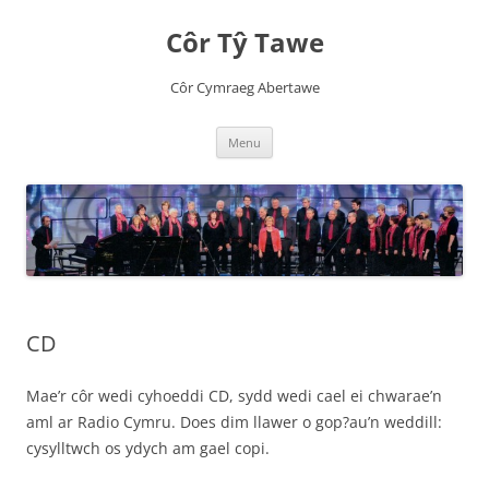
Côr Tŷ Tawe
Côr Cymraeg Abertawe
Skip
Menu
to
content
CD
Mae’r côr wedi cyhoeddi CD, sydd wedi cael ei chwarae’n
aml ar Radio Cymru. Does dim llawer o gop?au’n weddill:
cysylltwch os ydych am gael copi.