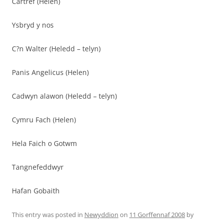
Cartref (Helen)
Ysbryd y nos
C?n Walter (Heledd – telyn)
Panis Angelicus (Helen)
Cadwyn alawon (Heledd – telyn)
Cymru Fach (Helen)
Hela Faich o Gotwm
Tangnefeddwyr
Hafan Gobaith
This entry was posted in
Newyddion
on
11 Gorffennaf 2008
by