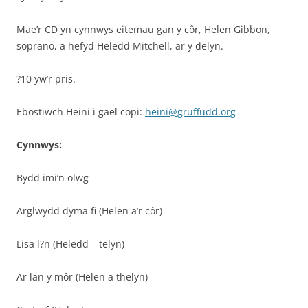
Mae’r CD yn cynnwys eitemau gan y côr, Helen Gibbon,
soprano, a hefyd Heledd Mitchell, ar y delyn.
?10 yw’r pris.
Ebostiwch Heini i gael copi:
heini@gruffudd.org
Cynnwys:
Bydd imi’n olwg
Arglwydd dyma fi (Helen a’r côr)
Lisa l?n (Heledd – telyn)
Ar lan y môr (Helen a thelyn)