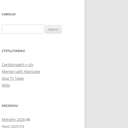
CHWILIO
Search
for:
CYSYLLTIADAU
Cerddoriaeth y côr
Menter Iaith Abertawe
Siop Ty Tawe
Wilia
ARCHIFAU
Mehefin 2026
(4)
Awst 2025
(1)