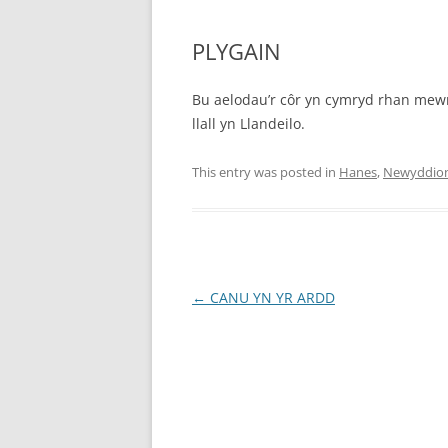
PLYGAIN
Bu aelodau’r côr yn cymryd rhan mewn 
llall yn Llandeilo.
This entry was posted in
Hanes
,
Newyddio
Post
←
CANU YN YR ARDD
navigation