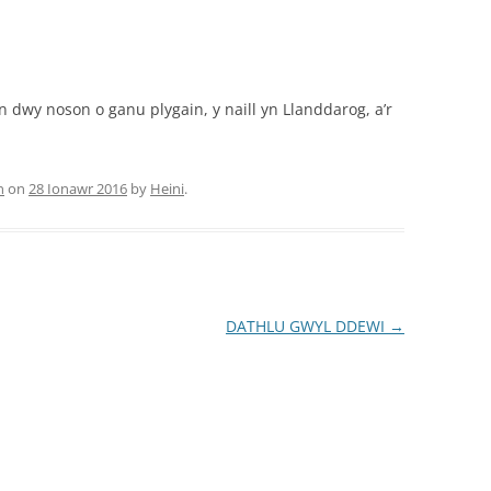
dwy noson o ganu plygain, y naill yn Llanddarog, a’r
n
on
28 Ionawr 2016
by
Heini
.
DATHLU GWYL DDEWI
→