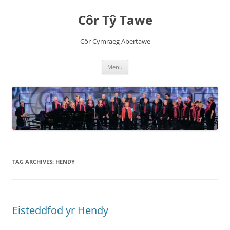
Côr Tŷ Tawe
Côr Cymraeg Abertawe
Skip
Menu
to
content
TAG ARCHIVES:
HENDY
Eisteddfod yr Hendy