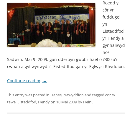
Roedd y
côr yn
fuddugol
yn
Eisteddfod
yr Hendy a
gynhaliwyd
nos
Sadwrn, Mai 9, 2009, gan dderbyn gwobr hael o ?300 a’r
cwpan a gyflwynwyd i’r Eisteddfod gan yr Eglwysi Rhyddion.
Continue reading
→
This entry was posted in
Hanes
,
Newyddion
and tagged
cor ty
tawe
,
Eisteddfod
,
Hendy
on
10 Mai 2009
by
Heini
.