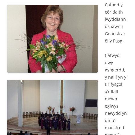
Cafodd y
côr daith
lwyddiann
us iawn i
Gdansk ar
ôl y Pasg.
Cafwyd
dwy
gyngerdd,
y naill yn y
Brifysgol
a’r llall
mewn
eglwys
newydd yn
un o’r
maestrefi
mawr.?