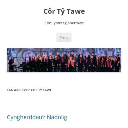
Côr Tŷ Tawe
Côr Cymraeg Abertawe
Skip
Menu
to
content
TAG ARCHIVES:
COR TY TAWE
Cyngherddau’r Nadolig