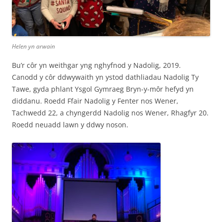
Helen yn arwain
Bu’r côr yn weithgar yng nghyfnod y Nadolig, 2019.
Canodd y côr ddwywaith yn ystod dathliadau Nadolig Ty
Tawe, gyda phlant Ysgol Gymraeg Bryn-y-môr hefyd yn
diddanu. Roedd Ffair Nadolig y Fenter nos Wener,
Tachwedd 22, a chyngerdd Nadolig nos Wener, Rhagfyr 20.
Roedd neuadd lawn y ddwy noson.