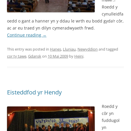
Roedd y
cynulleidfa
oedd o gant a hanner yn y ddau le wrth eu bodd gyda’r côr,
ac ar eu traed yn dilyn cymeradwyaeth frwd.
Continue reading
→
This entry was posted in
Hanes
,
Lluniau
,
Newyddion
and tagged
cor ty tawe
,
Gdansk
on
10 Mai 2009
by
Heini
.
Eisteddfod yr Hendy
Roedd y
côr yn
fuddugol
yn