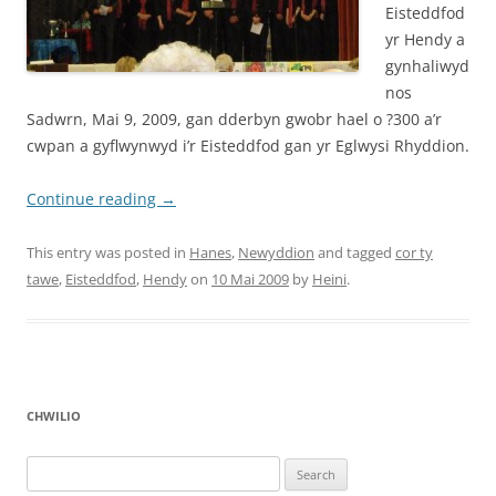
Eisteddfod
yr Hendy a
gynhaliwyd
nos
Sadwrn, Mai 9, 2009, gan dderbyn gwobr hael o ?300 a’r
cwpan a gyflwynwyd i’r Eisteddfod gan yr Eglwysi Rhyddion.
Continue reading
→
This entry was posted in
Hanes
,
Newyddion
and tagged
cor ty
tawe
,
Eisteddfod
,
Hendy
on
10 Mai 2009
by
Heini
.
CHWILIO
Search
for: