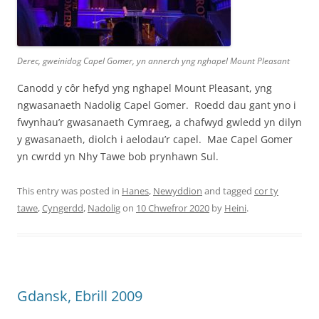
Derec, gweinidog Capel Gomer, yn annerch yng nghapel Mount Pleasant
Canodd y côr hefyd yng nghapel Mount Pleasant, yng
ngwasanaeth Nadolig Capel Gomer. Roedd dau gant yno i
fwynhau’r gwasanaeth Cymraeg, a chafwyd gwledd yn dilyn
y gwasanaeth, diolch i aelodau’r capel. Mae Capel Gomer
yn cwrdd yn Nhy Tawe bob prynhawn Sul.
This entry was posted in
Hanes
,
Newyddion
and tagged
cor ty
tawe
,
Cyngerdd
,
Nadolig
on
10 Chwefror 2020
by
Heini
.
Gdansk, Ebrill 2009